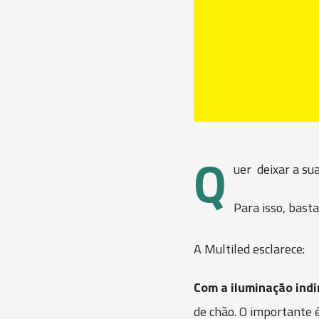
Q
uer deixar a su
Para isso, bast
A Multiled esclarece:
Com a iluminação indi
de chão. O importante é