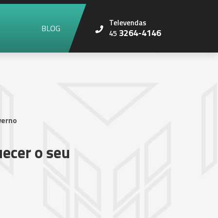
Televendas
BLOG
3264-4146
45
verno
ecer o seu