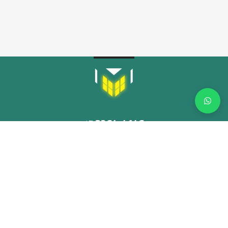
3264-4146
45
adm@multiled.ind.br
Rua Argentina 955, Centro
Medianeira, Paraná, 85884-000
Veja como chegar