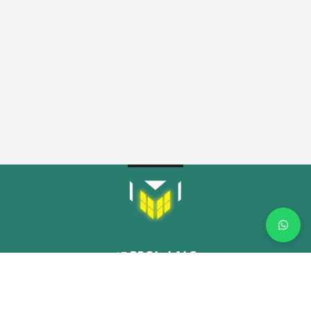
3264-4146
45
adm@multiled.ind.br